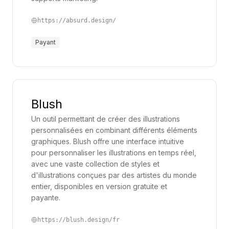
qualité professionnelle sans nécessiter des heures
de conception manuelle. Ce gain de temps, qui peut
https://absurd.design/
paraître minime au quotidien, devient rapidement un
Payant
levier de productivité important pour les entreprises
de toutes tailles.
Par ailleurs, les outils d’icônes et d’illustrations
facilitent l’uniformisation des contenus. En
Blush
permettant à chaque équipe d’utiliser des éléments
Un outil permettant de créer des illustrations
graphiques cohérents et personnalisables, ils
personnalisées en combinant différents éléments
assurent une harmonisation de la communication
graphiques. Blush offre une interface intuitive
pour personnaliser les illustrations en temps réel,
visuelle. Cela favorise une identité forte, contribuant
avec une vaste collection de styles et
à la reconnaissance de la marque tout en facilitant
d'illustrations conçues par des artistes du monde
la compréhension des messages par les
entier, disponibles en version gratuite et
destinataires. De plus, cette approche visuelle aide
payante.
souvent à mieux capter l’attention de l’audience
https://blush.design/fr
cible, particulièrement dans des contextes où