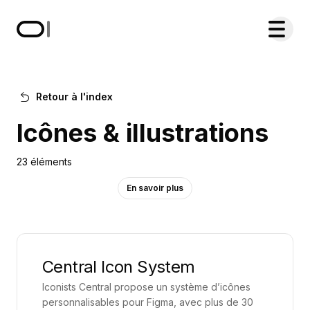
Accueil du site Learn & Grow par O. Lacombe
Menu de
Retour à l'index
Icônes & illustrations
23 éléments
En savoir plus
Outils et ressources pour créer, personnaliser et
intégrer des icônes et illustrations dans vos projets.
Central Icon System
Iconists Central propose un système d’icônes
Dans un monde de plus en plus visuel, les
personnalisables pour Figma, avec plus de 30
entreprises doivent s’appuyer sur des outils