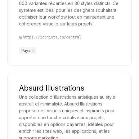
000 variantes réparties en 30 styles distincts. Ce
capables de rendre leurs communications non
système est idéal pour les designers souhaitant
seulement informatives, mais aussi captivantes. Les
optimiser leur workflow tout en maintenant une
cohérence visuelle sur leurs projets.
applications dédiées aux icônes et illustrations se
révèlent être des solutions incontournables pour
https://iconists.co/central
atteindre cet objectif. Elles permettent aux
Payant
entreprises de renforcer leur image de marque,
d’améliorer la lisibilité de leurs supports et de donner
une identité visuelle marquante à leurs messages.
L’un des principaux avantages de ces outils réside
Absurd Illustrations
dans la possibilité d’accéder à des bibliothèques de
Une collection d'illustrations artistiques au style
ressources prêtes à l’emploi. Avec un accès
abstrait et minimaliste. Absurd Illustrations
instantané à une variété d’éléments visuels, les
propose des visuels uniques et inspirants pour
équipes marketing, design, ou encore de
apporter une touche créative aux projets,
communication gagnent un temps précieux. Elles
disponibles en options payantes, idéales pour
enrichir les sites web, les applications, et les
peuvent ainsi produire des supports graphiques de
supports marketing.