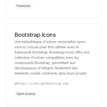
l'information doit être assimilée rapidement.
Freemium
Enfin, ces outils apportent une flexibilité précieuse.
La possibilité de modifier, adapter et personnaliser
chaque élément graphique selon les besoins réduit
Bootstrap Icons
considérablement les délais de production. Que ce
soit pour un rapport annuel, une présentation
Une bibliothèque d'icônes vectorielles open
source conçue pour être utilisée avec le
client, ou des posts sur les réseaux sociaux, les
framework Bootstrap. Bootstrap Icons offre une
entreprises peuvent s’adapter facilement aux
collection d'icônes compatibles avec les
attentes variées de leur audience tout en produisant
composants Bootstrap, permettant aux
du contenu impactant.
développeurs d'intégrer facilement des
éléments visuels cohérents dans leurs projets.
Adopter ces outils d’illustrations et d’icônes, c’est
https://icons.getbootstrap.com/
donc investir dans une productivité accrue et une
communication plus engageante. Ils sont essentiels
Open Source
pour répondre aux exigences visuelles modernes,
tout en garantissant que chaque message soit