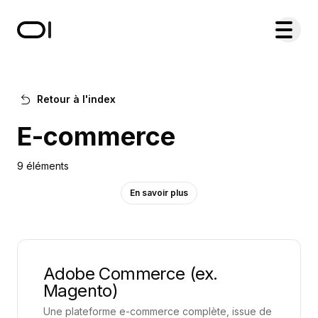
Accueil du site Learn & Grow par O. Lacombe
Menu de
Retour à l'index
E-commerce
9 éléments
En savoir plus
Plateformes pour créer et gérer votre boutique en
ligne et vendre vos produits ou services sur
Adobe Commerce (ex.
Magento)
Internet.
Une plateforme e-commerce complète, issue de
Dans un monde de plus en plus digitalisé, les outils