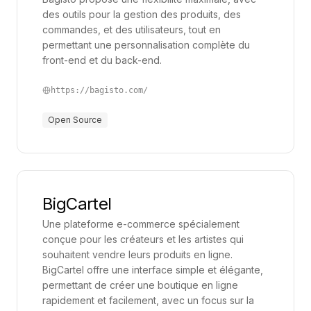
l’expérience client. En supprimant les manipulations
des outils pour la gestion des produits, des
manuelles, elles réduisent également le risque
commandes, et des utilisateurs, tout en
d’erreurs et assurent une plus grande fiabilité des
permettant une personnalisation complète du
front-end et du back-end.
données. Ce niveau de précision est essentiel pour
prendre des décisions éclairées, qui permettent de
https://bagisto.com/
mieux ajuster l’offre en fonction des tendances du
Open Source
marché et des comportements d'achat.
L’un des grands atouts de ces solutions est leur
capacité à centraliser l’ensemble des informations
dans un même environnement digital. Cela favorise
BigCartel
une meilleure coordination des équipes et améliore
Une plateforme e-commerce spécialement
la communication entre les différents services,
conçue pour les créateurs et les artistes qui
comme la logistique, le marketing et la comptabilité.
souhaitent vendre leurs produits en ligne.
Grâce à une vue d’ensemble sur les opérations, il
BigCartel offre une interface simple et élégante,
permettant de créer une boutique en ligne
est plus facile d’identifier rapidement les points
rapidement et facilement, avec un focus sur la
d’amélioration et d’ajuster les stratégies en