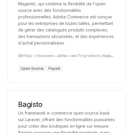
Magento, qui combine la flexibilité de l'open
d'e-commerce sont devenus incontournables pour
source avec des fonctionnalités
les entreprises cherchant à optimiser leur
professionnelles. Adobe Commerce est conçue
pour les entreprises de toutes tailles, permettant
processus de vente en ligne et à améliorer leur
de gérer des catalogues produits complexes,
productivité au quotidien. Adopter des solutions e-
des transactions sécurisées, et des expériences
commerce performantes, adaptées aux spécificités
d'achat personnalisées.
de l’entreprise, permet non seulement de dynamiser
https://business.adobe.com/fr/products/magento/open-source.html
l’activité commerciale, mais aussi d’assurer une
gestion simplifiée et plus efficace.
Open Source
Payant
Ces applications apportent avant tout un gain de
temps remarquable. Elles automatisent des tâches
essentielles, comme la gestion des stocks, le suivi
des commandes ou la génération des rapports de
Bagisto
ventes, permettant ainsi aux équipes de se
Un framework e-commerce open source basé
concentrer sur des missions plus stratégiques, telles
sur Laravel, offrant des fonctionnalités puissantes
pour créer des boutiques en ligne sur mesure.
que l’analyse des performances ou l’amélioration de
Bagisto propose une flexibilité maximale, avec