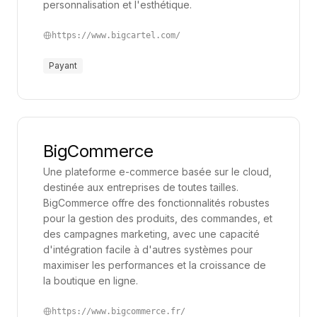
personnalisation et l'esthétique.
conséquence.
https://www.bigcartel.com/
Enfin, ces applications facilitent grandement la
personnalisation des parcours d’achat, un critère
Payant
déterminant pour attirer et fidéliser les clients dans
un contexte de forte concurrence. En comprenant
mieux leurs préférences et en offrant une
expérience sur mesure, les entreprises se
BigCommerce
positionnent de manière unique, renforçant leur
Une plateforme e-commerce basée sur le cloud,
image de marque et augmentant leur chiffre
destinée aux entreprises de toutes tailles.
d’affaires.
BigCommerce offre des fonctionnalités robustes
pour la gestion des produits, des commandes, et
En somme, les outils e-commerce permettent de
des campagnes marketing, avec une capacité
rationaliser les opérations, de sécuriser les
d'intégration facile à d'autres systèmes pour
maximiser les performances et la croissance de
processus de vente et de générer un retour sur
la boutique en ligne.
investissement tangible en améliorant la productivité
et la satisfaction client. Pour une entreprise
https://www.bigcommerce.fr/